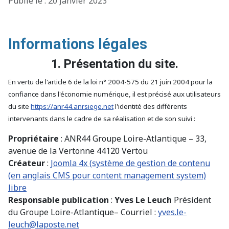
Détails
Publié le : 20 Janvier 2023
Informations légales
1. Présentation du site.
En vertu de l'article 6 de la loi n° 2004-575 du 21 juin 2004 pour la
confiance dans l'économie numérique, il est précisé aux utilisateurs
du site
https://anr44.anrsiege.net
l'identité des différents
intervenants dans le cadre de sa réalisation et de son suivi :
Propriétaire
: ANR44 Groupe Loire-Atlantique – 33,
avenue de la Vertonne 44120 Vertou
Créateur
:
Joomla 4x (système de gestion de contenu
(en anglais CMS pour content management system)
libre
Responsable publication
:
Yves Le Leuch
Président
du Groupe Loire-Atlantique– Courriel :
yves.le-
leuch@laposte.net