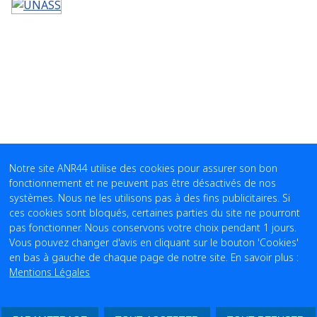
Notre site ANR44 utilise des cookies pour assurer son bon
fonctionnement et ne peuvent pas être désactivés de nos
systèmes. Nous ne les utilisons pas à des fins publicitaires. Si
ces cookies sont bloqués, certaines parties du site ne pourront
pas fonctionner. Nous conservons votre choix pendant 1 jours.
Vous pouvez changer d'avis en cliquant sur le bouton 'Cookies'
en bas à gauche de chaque page de notre site. En savoir plus :
Mentions Légales