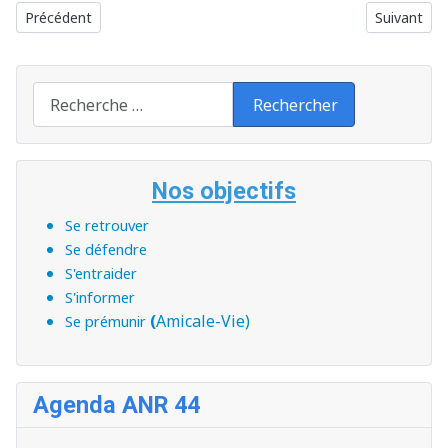
Article précédent : Correspondants visiteurs sociaux
Article suiv
Précédent
Suivant
Recherche
Rechercher
Nos objectifs
Se retrouver
Se défendre
S'entraider
S'informer
(
Amicale-Vie)
Se prémunir
Agenda ANR 44