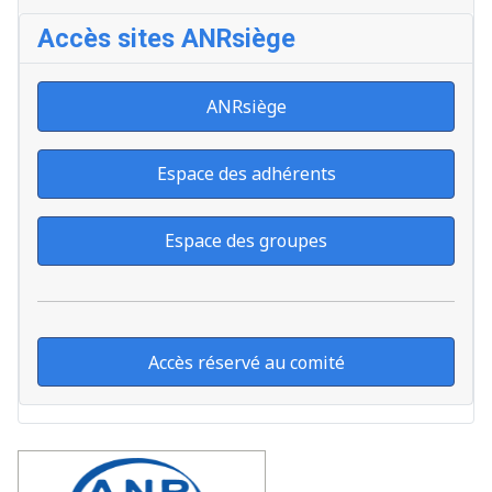
Accès sites ANRsiège
ANRsiège
Espace des adhérents
Espace des groupes
Accès réservé au comité